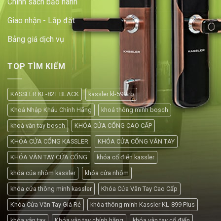
Chính sách bảo hành
Giao nhận - Lắp đặt
Bảng giá dịch vụ
TOP TÌM KIẾM
KASSLER KL-82T BLACK
kassler kl-599 rb
Khoá Nhập Khẩu Chính Hãng
khoá thông minh bosch
khoá vân tay bosch
KHÓA CỬA CỔNG CAO CẤP
KHÓA CỬA CỔNG KASSLER
KHÓA CỬA CỔNG VÂN TAY
KHÓA VÂN TAY CỬA CỔNG
khóa cổ điển kassler
khóa của nhôm kassler
khóa cửa nhôm
khóa cửa thông minh kassler
Khóa Cửa Vân Tay Cao Cấp
Khóa Cửa Vân Tay Giá Rẻ
khóa thông minh Kassler KL-899 Plus
khóa vân tay
Khóa vân tay chính hãng
khóa vân tay cổ điển