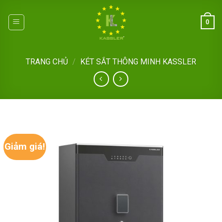
Skip
to
0
content
TRANG CHỦ
/
KÉT SẮT THÔNG MINH KASSLER
Giảm giá!