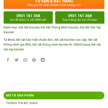
TƯ VẤN & ĐẶT HÀNG
Báo giá tốt nhất, Đi kèm Chất lượng cao
0931 161 368
0931 161 368
Gọi để được tư vấn Miễn phí
Giao hàng tận nơi cho bạn
Danh mục:
Két Sắt Kassler
,
Két Sắt Thông Minh Kassler
,
Két Sắt Vân Tay
Kassler
Từ khóa:
két sắt bảo mật chuẩn đức
,
két sắt Kassler cao cấp
,
két sắt
thông minh gia đình
,
két sắt thông minh kassler kl-100ls6 luxury
,
két sắt
vân tay kassler
MÔ TẢ SẢN PHẨM
THÔNG TIN BỔ SUNG