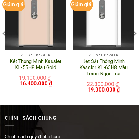
Giảm giá!
Giảm giá!
KÉT SẮT KASSLER
KÉT SẮT KASSLER
Két Thông Minh Kassler
Két Sắt Thông Minh
KL-55H8 Màu Gold
Kassler KL-65H8 Màu
Trắng Ngọc Trai
19.100.000
₫
16.400.000
₫
22.300.000
₫
19.000.000
₫
CHÍNH SÁCH CHUNG
Chính sách quy định chung