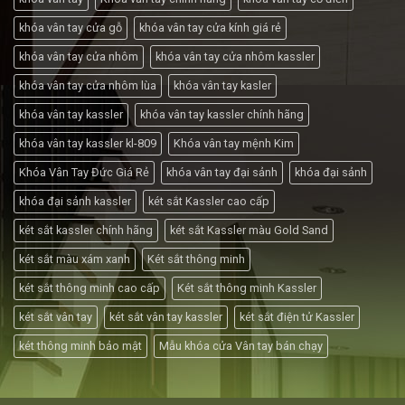
khóa vân tay cửa gỗ
khóa vân tay cửa kính giá rẻ
khóa vân tay cửa nhôm
khóa vân tay cửa nhôm kassler
khóa vân tay cửa nhôm lùa
khóa vân tay kasler
khóa vân tay kassler
khóa vân tay kassler chính hãng
khóa vân tay kassler kl-809
Khóa vân tay mệnh Kim
Khóa Vân Tay Đức Giá Rẻ
khóa vân tay đại sảnh
khóa đại sảnh
khóa đại sảnh kassler
két sắt Kassler cao cấp
két sắt kassler chính hãng
két sắt Kassler màu Gold Sand
két sắt màu xám xanh
Két sắt thông minh
két sắt thông minh cao cấp
Két sắt thông minh Kassler
két sắt vân tay
két sắt vân tay kassler
két sắt điện tử Kassler
két thông minh bảo mật
Mẫu khóa cửa Vân tay bán chạy