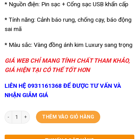
* Nguồn điện: Pin sạc + Cổng sạc USB khẩn cấp
* Tính năng: Cảnh báo rung, chống cạy, báo động
sai mã
* Màu sắc: Vàng đồng ánh kim Luxury sang trọng
GIÁ WEB CHỈ MANG TÍNH CHẤT THAM KHẢO,
GIÁ HIỆN TẠI CÓ THỂ TỐT HƠN
LIÊN HỆ 0931161368 ĐỂ ĐƯỢC TƯ VẤN VÀ
NHẬN GIẢM GIÁ
Két Sắt Thông Minh Kassler KL-100LS6 Luxury số lượng
THÊM VÀO GIỎ HÀNG