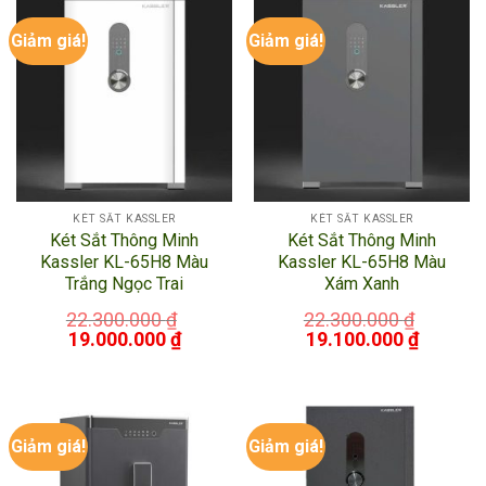
có xuất xứ CHLB Đức ngay hôm nay để bảo vệ những
Giảm giá!
Giảm giá!
gì quý giá nhất của bạn!
KÉT SẮT KASSLER
KÉT SẮT KASSLER
Két Sắt Thông Minh
Két Sắt Thông Minh
Kassler KL-65H8 Màu
Kassler KL-65H8 Màu
Trắng Ngọc Trai
Xám Xanh
22.300.000
₫
22.300.000
₫
19.000.000
₫
19.100.000
₫
Giảm giá!
Giảm giá!