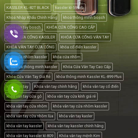
KASSLER KL-82T BLACK
kassler kl-599 rb
Khoá Nhập Khẩu Chính Hãng
khoá thông minh bosch
khoá vân tay bosch
KHÓA CỬA CỔNG CAO CẤP
KHÓA CỬA CỔNG KASSLER
KHÓA CỬA CỔNG VÂN TAY
KHÓA VÂN TAY CỬA CỔNG
khóa cổ điển kassler
khóa của nhôm kassler
khóa cửa nhôm
khóa cửa thông minh kassler
Khóa Cửa Vân Tay Cao Cấp
Khóa Cửa Vân Tay Giá Rẻ
khóa thông minh Kassler KL-899 Plus
khóa vân tay
Khóa vân tay chính hãng
khóa vân tay cổ điển
khóa vân tay cửa gỗ
khóa vân tay cửa kính giá rẻ
khóa vân tay cửa nhôm
khóa vân tay cửa nhôm kassler
khóa vân tay cửa nhôm lùa
khóa vân tay kasler
khóa vân tay kassler
khóa vân tay kassler chính hãng
khóa vân tay kassler kl-809
Khóa vân tay mệnh Kim