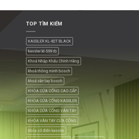
TOP TÌM KIẾM
KASSLER KL-82T BLACK
kassler kl-599 rb
Khoá Nhập Khẩu Chính Hãng
khoá thông minh bosch
khoá vân tay bosch
KHÓA CỬA CỔNG CAO CẤP
KHÓA CỬA CỔNG KASSLER
KHÓA CỬA CỔNG VÂN TAY
KHÓA VÂN TAY CỬA CỔNG
khóa cổ điển kassler