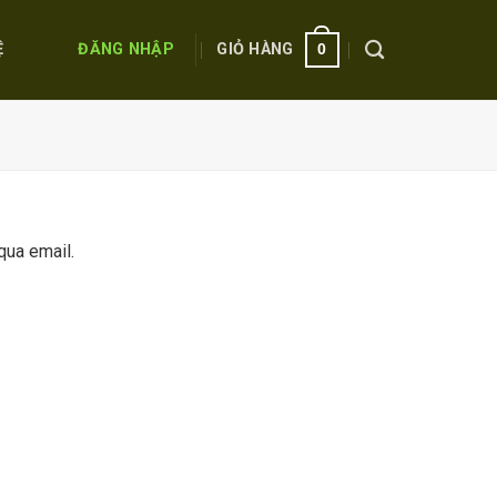
ĐĂNG NHẬP
GIỎ HÀNG
Ệ
0
qua email.