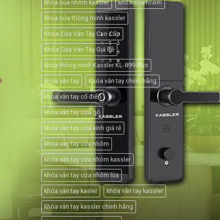
khóa của nhôm kassler
khóa cửa nhôm
khóa cửa thông minh kassler
Khóa Cửa Vân Tay Cao Cấp
Khóa Cửa Vân Tay Giá Rẻ
khóa thông minh Kassler KL-899 Plus
khóa vân tay
Khóa vân tay chính hãng
khóa vân tay cổ điển
khóa vân tay cửa gỗ
khóa vân tay cửa kính giá rẻ
khóa vân tay cửa nhôm
khóa vân tay cửa nhôm kassler
khóa vân tay cửa nhôm lùa
khóa vân tay kasler
khóa vân tay kassler
khóa vân tay kassler chính hãng