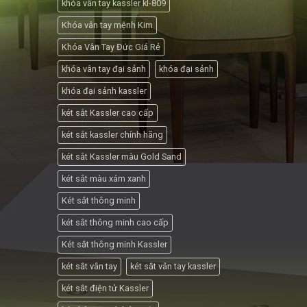
khóa vân tay kassler kl-809
Khóa vân tay mệnh Kim
Khóa Vân Tay Đức Giá Rẻ
khóa vân tay đại sảnh
khóa đại sảnh
khóa đại sảnh kassler
két sắt Kassler cao cấp
két sắt kassler chính hãng
két sắt Kassler màu Gold Sand
két sắt màu xám xanh
Két sắt thông minh
két sắt thông minh cao cấp
Két sắt thông minh Kassler
két sắt vân tay
két sắt vân tay kassler
két sắt điện tử Kassler