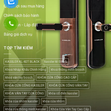
Quyền lợi sau mua hàng
Chính sách bảo hành
Giao nhận - Lắp đặt
Bảng giá dịch vụ
TOP TÌM KIẾM
KASSLER KL-82T BLACK
kassler kl-599 rb
Khoá Nhập Khẩu Chính Hãng
khoá thông minh bosch
khoá vân tay bosch
KHÓA CỬA CỔNG CAO CẤP
KHÓA CỬA CỔNG KASSLER
KHÓA CỬA CỔNG VÂN TAY
KHÓA VÂN TAY CỬA CỔNG
khóa cổ điển kassler
khóa của nhôm kassler
khóa cửa nhôm
khóa cửa thông minh kassler
Khóa Cửa Vân Tay Cao Cấp