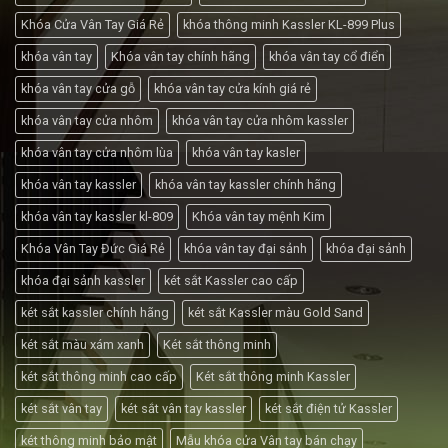
Khóa Cửa Vân Tay Giá Rẻ
khóa thông minh Kassler KL-899 Plus
khóa vân tay
Khóa vân tay chính hãng
khóa vân tay cổ điển
khóa vân tay cửa gỗ
khóa vân tay cửa kính giá rẻ
khóa vân tay cửa nhôm
khóa vân tay cửa nhôm kassler
khóa vân tay cửa nhôm lùa
khóa vân tay kasler
khóa vân tay kassler
khóa vân tay kassler chính hãng
khóa vân tay kassler kl-809
Khóa vân tay mệnh Kim
Khóa Vân Tay Đức Giá Rẻ
khóa vân tay đại sảnh
khóa đại sảnh
khóa đại sảnh kassler
két sắt Kassler cao cấp
két sắt kassler chính hãng
két sắt Kassler màu Gold Sand
két sắt màu xám xanh
Két sắt thông minh
két sắt thông minh cao cấp
Két sắt thông minh Kassler
két sắt vân tay
két sắt vân tay kassler
két sắt điện tử Kassler
két thông minh bảo mật
Mẫu khóa cửa Vân tay bán chạy