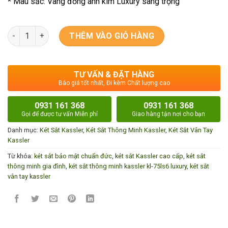
* Màu sắc: Vàng đồng ánh kim Luxury sang trọng
Két Sắt Thông Minh Kassler KL-75LS6 Luxury số lượng
THÊM VÀO GIỎ HÀNG
TƯ VẤN & ĐẶT HÀNG
Báo giá tốt nhất, Đi kèm Chất lượng cao
0931 161 368
0931 161 368
Gọi để được tư vấn Miễn phí
Giao hàng tận nơi cho bạn
Danh mục:
Két Sắt Kassler
,
Két Sắt Thông Minh Kassler
,
Két Sắt Vân Tay
Kassler
Từ khóa:
két sắt bảo mật chuẩn đức
,
két sắt Kassler cao cấp
,
két sắt
thông minh gia đình
,
két sắt thông minh kassler kl-75ls6 luxury
,
két sắt
vân tay kassler