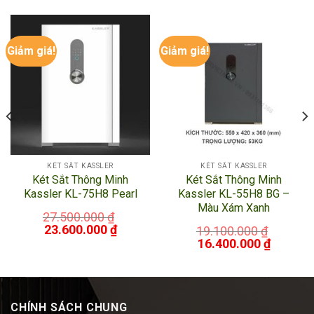
Giảm giá!
Giảm giá!
KÉT SẮT KASSLER
KÉT SẮT KASSLER
Két Sắt Thông Minh
Két Sắt Thông Minh
Kassler KL-75H8 Pearl
Kassler KL-55H8 BG –
Màu Xám Xanh
27.500.000
₫
23.600.000
₫
19.100.000
₫
16.400.000
₫
CHÍNH SÁCH CHUNG