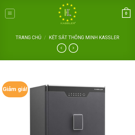
Skip
to
0
content
TRANG CHỦ
/
KÉT SẮT THÔNG MINH KASSLER
Giảm giá!