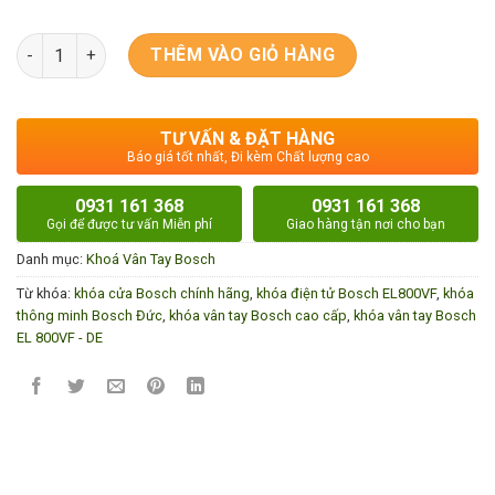
Khóa vân tay Bosch EL 800VF - DE số lượng
THÊM VÀO GIỎ HÀNG
TƯ VẤN & ĐẶT HÀNG
Báo giá tốt nhất, Đi kèm Chất lượng cao
0931 161 368
0931 161 368
Gọi để được tư vấn Miễn phí
Giao hàng tận nơi cho bạn
Danh mục:
Khoá Vân Tay Bosch
Từ khóa:
khóa cửa Bosch chính hãng
,
khóa điện tử Bosch EL800VF
,
khóa
thông minh Bosch Đức
,
khóa vân tay Bosch cao cấp
,
khóa vân tay Bosch
EL 800VF - DE