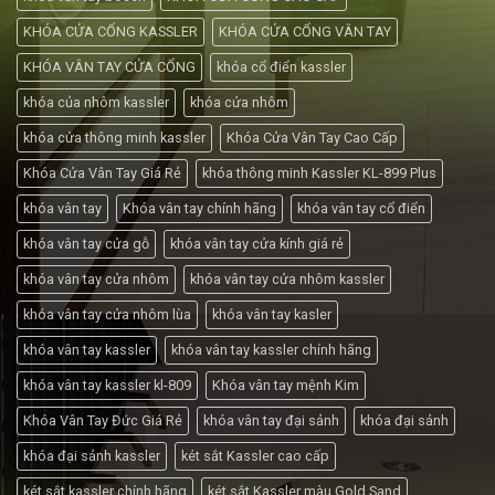
KHÓA CỬA CỔNG KASSLER
KHÓA CỬA CỔNG VÂN TAY
KHÓA VÂN TAY CỬA CỔNG
khóa cổ điển kassler
khóa của nhôm kassler
khóa cửa nhôm
khóa cửa thông minh kassler
Khóa Cửa Vân Tay Cao Cấp
Khóa Cửa Vân Tay Giá Rẻ
khóa thông minh Kassler KL-899 Plus
khóa vân tay
Khóa vân tay chính hãng
khóa vân tay cổ điển
khóa vân tay cửa gỗ
khóa vân tay cửa kính giá rẻ
khóa vân tay cửa nhôm
khóa vân tay cửa nhôm kassler
khóa vân tay cửa nhôm lùa
khóa vân tay kasler
khóa vân tay kassler
khóa vân tay kassler chính hãng
khóa vân tay kassler kl-809
Khóa vân tay mệnh Kim
Khóa Vân Tay Đức Giá Rẻ
khóa vân tay đại sảnh
khóa đại sảnh
khóa đại sảnh kassler
két sắt Kassler cao cấp
két sắt kassler chính hãng
két sắt Kassler màu Gold Sand