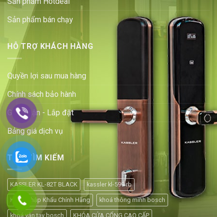
Sản phẩm Hotdeal
Sản phẩm bán chạy
HỖ TRỢ KHÁCH HÀNG
Quyền lợi sau mua hàng
Chính sách bảo hành
Giao nhận - Lắp đặt
Bảng giá dịch vụ
TOP TÌM KIẾM
KASSLER KL-82T BLACK
kassler kl-599 rb
Khoá Nhập Khẩu Chính Hãng
khoá thông minh bosch
khoá vân tay bosch
KHÓA CỬA CỔNG CAO CẤP