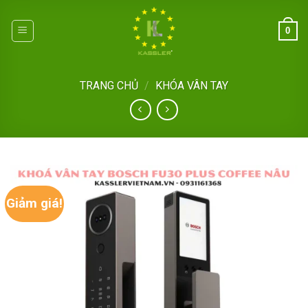
Skip
to
0
content
TRANG CHỦ
/
KHÓA VÂN TAY
Giảm giá!