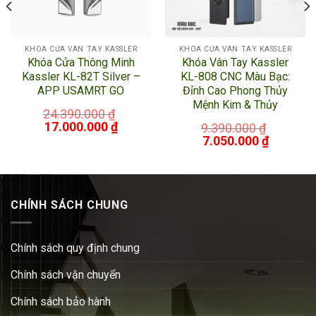
KHÓA CỬA VÂN TAY KASSLER
KHÓA CỬA VÂN TAY KASSLER
Khóa Cửa Thông Minh
Khóa Vân Tay Kassler
Kassler KL-82T Silver –
KL-808 CNC Màu Bạc:
APP USAMRT GO
Đỉnh Cao Phong Thủy
Mệnh Kim & Thủy
24.390.000
₫
17.000.000
₫
9.390.000
₫
7.050.000
₫
CHÍNH SÁCH CHUNG
Chính sách quy định chung
Chính sách vận chuyển
Chính sách bảo hành