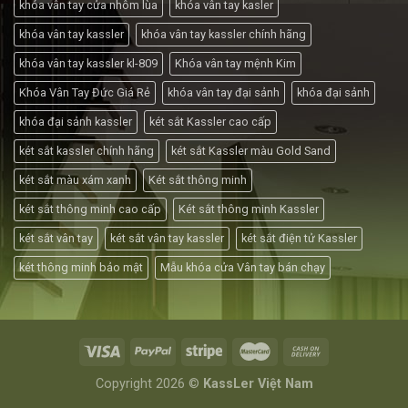
khóa vân tay cửa nhôm lùa
khóa vân tay kasler
khóa vân tay kassler
khóa vân tay kassler chính hãng
khóa vân tay kassler kl-809
Khóa vân tay mệnh Kim
Khóa Vân Tay Đức Giá Rẻ
khóa vân tay đại sảnh
khóa đại sảnh
khóa đại sảnh kassler
két sắt Kassler cao cấp
két sắt kassler chính hãng
két sắt Kassler màu Gold Sand
két sắt màu xám xanh
Két sắt thông minh
két sắt thông minh cao cấp
Két sắt thông minh Kassler
két sắt vân tay
két sắt vân tay kassler
két sắt điện tử Kassler
két thông minh bảo mật
Mẫu khóa cửa Vân tay bán chạy
Copyright 2026 ©
KassLer Việt Nam