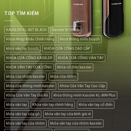
TOP TÌM KIẾM
KASSLER KL-82T BLACK
kassler kl-599 rb
Khoá Nhập Khẩu Chính Hãng
khoá thông minh bosch
khoá vân tay bosch
KHÓA CỬA CỔNG CAO CẤP
KHÓA CỬA CỔNG KASSLER
KHÓA CỬA CỔNG VÂN TAY
KHÓA VÂN TAY CỬA CỔNG
khóa cổ điển kassler
khóa của nhôm kassler
khóa cửa nhôm
khóa cửa thông minh kassler
Khóa Cửa Vân Tay Cao Cấp
Khóa Cửa Vân Tay Giá Rẻ
khóa thông minh Kassler KL-899 Plus
khóa vân tay
Khóa vân tay chính hãng
khóa vân tay cổ điển
khóa vân tay cửa gỗ
khóa vân tay cửa kính giá rẻ
khóa vân tay cửa nhôm
khóa vân tay cửa nhôm kassler