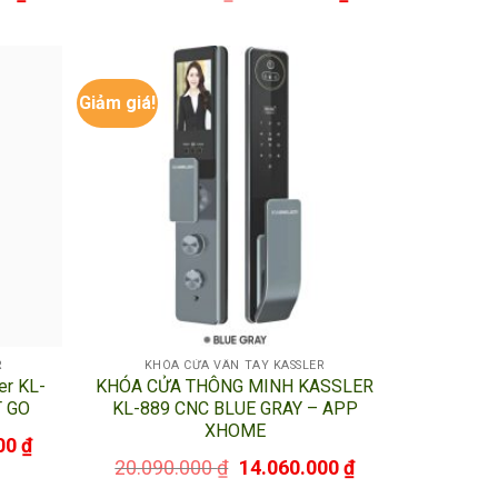
hể phá được trong thời gian ngắn.
Giảm giá!
R
KHÓA CỬA VÂN TAY KASSLER
er KL-
KHÓA CỬA THÔNG MINH KASSLER
T GO
KL-889 CNC BLUE GRAY – APP
XHOME
00
₫
20.090.000
₫
14.060.000
₫