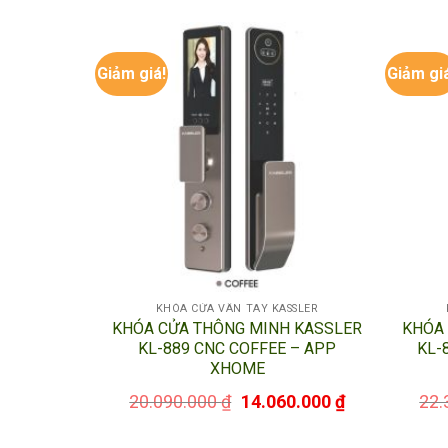
5. Cách mở khóa
Giảm giá!
Giảm gi
Nhiều người nghĩ khóa cửa vân tay rất khó sử 
Bạn chỉ cần đặt lên đầu đọc sau khi hệ thống h
tự động đóng lại ngay sau đó.
KHÓA CỬA VÂN TAY KASSLER
KHÓA CỬA THÔNG MINH KASSLER
KHÓA
KL-889 CNC COFFEE – APP
KL-
XHOME
20.090.000
₫
14.060.000
₫
22.