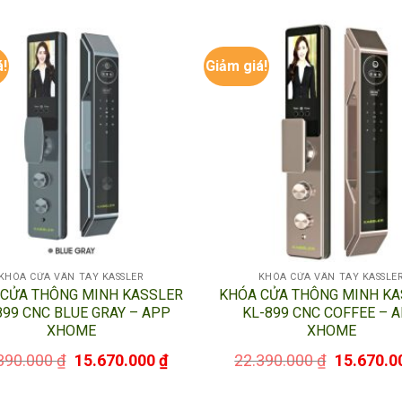
á!
Giảm giá!
dụng nhưng thực tế sử dụng nó rất đơn giản.
ệ thống xác nhận dấu vân tay hợp lệ và báo hiệu bằng tiếng b
KHÓA CỬA VÂN TAY KASSLER
KHÓA CỬA VÂN TAY KASSLE
 CỬA THÔNG MINH KASSLER
KHÓA CỬA THÔNG MINH KA
899 CNC BLUE GRAY – APP
KL-899 CNC COFFEE – 
XHOME
XHOME
390.000
₫
15.670.000
₫
22.390.000
₫
15.670.0