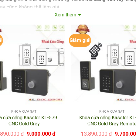
tay cũng không thể làm giả.
Xem thêm
hận cơ bản như tay cầm, chốt giữ cửa, ổ khóa, lẫy,…
á!
Giảm giá!
 thẻ hay vân tay, mã số đúng thì mới mở được, và một thiết bị
chìa khóa để mở cửa trong đó có thiết bị đọc và xác nhận dấ
 vân tay hợp lệ bạn mới có thể vào nhà.
hì không trùng nhau nên rất khó có thể sao chép và làm giả 
KHÓA CỬA SẮT
KHÓA CỬA SẮT
a cửa cổng Kassler KL-579
Khóa cửa cổng Kassler KL
 điểm mở cửa, lịch sử người dùng báo động khi có người xâm
CNC Gold Grey
CNC Gold Grey Remot
.890.000
₫
9.000.000
₫
13.890.000
₫
9.700.0