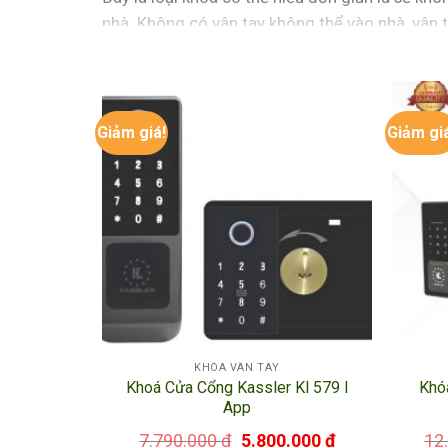
nhà. Không có vân tay không thể vào nhà, vân 
2. Cấu tạo gồm 2 bộ phận:
Thứ nhất là 1 bộ khóa cơ bản bao gồm các bộ p
Giảm giá!
Giảm gi
Thứ 2 là một bộ vi xử lý để ghi lại và xác nhận
thẻ, vân tay hay mã số của chủ nhà.
3. Khóa cửa vân tay có an toàn không?
Khóa cửa vân tay
sử dụng vân tay như 1 chiếc 
Xác nhận dấu vân tay của người sử dụng có dấu
Vì sử dụng dấu vân tay để mở cửa mà vân tay t
KHÓA VÂN TAY
Khoá Cửa Cổng Kassler Kl 579 I
Khó
Khóa có chức năng rất thông minh lưu trữ thời
App
đơn giản mà vẫn đảm bảo an toàn tuyệt đối.
7.790.000
₫
5.800.000
₫
12