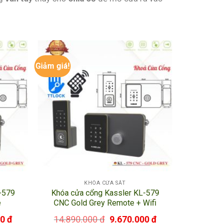
Giảm giá!
 điện tử hiện đại có chức năng đọc và xác nhận
u vân tay cũng như bộ phận xử lý.
được.
KHÓA CỬA SẮT
-579
Khóa cửa cổng Kassler KL-579
 nhập, cậy phá giúp cho việc vận hành sử dụng
e
CNC Gold Grey Remote + Wifi
00
₫
14.890.000
₫
9.670.000
₫