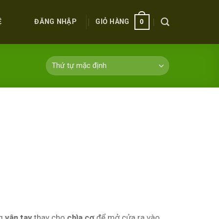
ĐĂNG NHẬP
GIỎ HÀNG
Ệ
0
ng
vân tay
thay cho
chìa cơ
để mở cửa ra vào