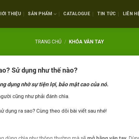
IỚI THIỆU
SẢN PHẨM
CATALOGUE
TIN TỨC
LIÊN H
TRANG CHỦ
/
KHÓA VÂN TAY
sao? Sử dụng như thế nào?
ng dụng nhờ sự tiện lợi, bảo mật cao của nó.
gười cũng như phải đánh chìa.
ử dụng ra sao? Cùng theo dõi bài viết sau nhé!
hông dùng chìa như thông thường mà sẽ
mở bằng vân tay
. Dù