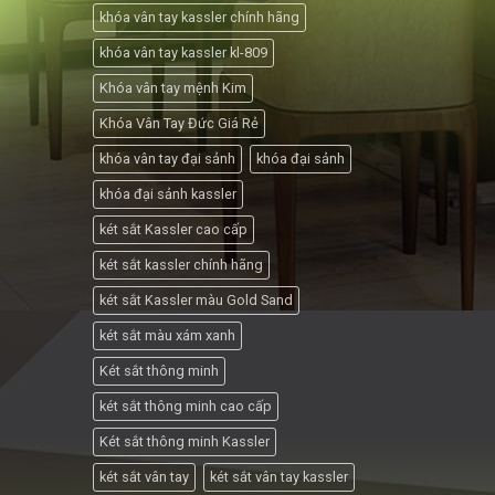
khóa vân tay kassler chính hãng
khóa vân tay kassler kl-809
Khóa vân tay mệnh Kim
Khóa Vân Tay Đức Giá Rẻ
khóa vân tay đại sảnh
khóa đại sảnh
khóa đại sảnh kassler
két sắt Kassler cao cấp
két sắt kassler chính hãng
két sắt Kassler màu Gold Sand
két sắt màu xám xanh
Két sắt thông minh
két sắt thông minh cao cấp
Két sắt thông minh Kassler
két sắt vân tay
két sắt vân tay kassler