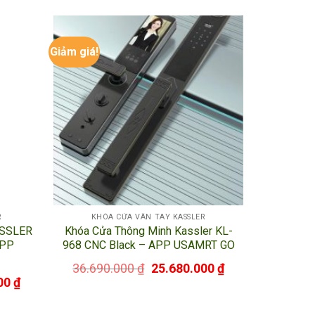
Giảm giá!
íp thì cửa sẽ tự động mở sau 3 – 5s sau đó và
R
KHÓA CỬA VÂN TAY KASSLER
SSLER
Khóa Cửa Thông Minh Kassler KL-
APP
968 CNC Black – APP USAMRT GO
36.690.000
₫
25.680.000
₫
00
₫