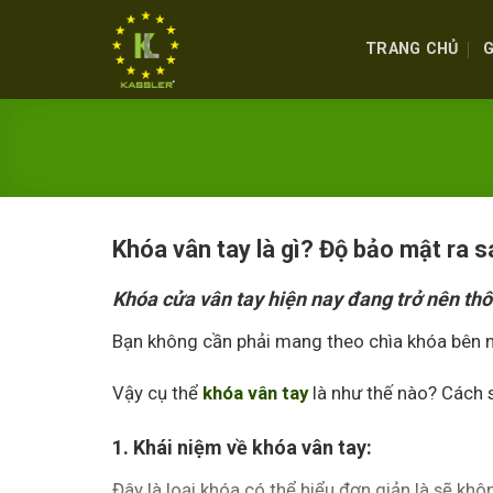
Skip
to
TRANG CHỦ
G
content
Khóa vân tay
là gì? Độ bảo mật ra 
Khóa cửa vân tay
hiện nay đang trở nên thô
Bạn không cần phải mang theo chìa khóa bên n
Vậy cụ thể
khóa vân tay
là như thế nào? Cách s
1. Khái niệm về khóa vân tay:
Đây là loại khóa có thể hiểu đơn giản là sẽ k