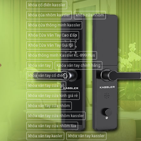
khóa cổ điển kassler
khóa của nhôm kassler
khóa cửa nhôm
khóa cửa thông minh kassler
Khóa Cửa Vân Tay Cao Cấp
Khóa Cửa Vân Tay Giá Rẻ
khóa thông minh Kassler KL-899 Plus
khóa vân tay
Khóa vân tay chính hãng
khóa vân tay cổ điển
khóa vân tay cửa gỗ
khóa vân tay cửa kính giá rẻ
khóa vân tay cửa nhôm
khóa vân tay cửa nhôm kassler
khóa vân tay cửa nhôm lùa
khóa vân tay kasler
khóa vân tay kassler