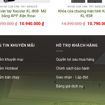
KHÓA CỬA VÂN TAY KASSLER
KHÓA CỬA VÂN TAY KASSLE
vân tay Kassler KL-868- Mở
Khóa cửa chuông màn hình K
bằng APP điện thoại
KL-858
590.000
₫
10.940.000
₫
14.390.000
₫
10.790.0
 TIN KHUYẾN MÃI
HỖ TRỢ KHÁCH HÀNG
ẩm khuyến mại
Quyền lợi sau mua hàng
ẩm Hotdeal
Chính sách bảo hành
ẩm bán chạy
Giao nhận - Lắp đặt
Bảng giá dịch vụ