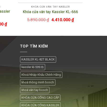
R
KHÓA CỬA VÂN TAY KASSLER
assler
Khóa cửa vân tay Kassler KL-666
5.890.000
₫
4.410.000
₫
00
₫
TOP TÌM KIẾM
KASSLER KL-82T BLACK
kassler kl-599 rb
Khoá Nhập Khẩu Chính Hãng
khoá thông minh bosch
khoá vân tay bosch
KHÓA CỬA CỔNG CAO CẤP
KHÓA CỬA CỔNG KASSLER