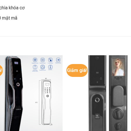
chìa khóa cơ
30 mật mã
á!
Giảm giá!