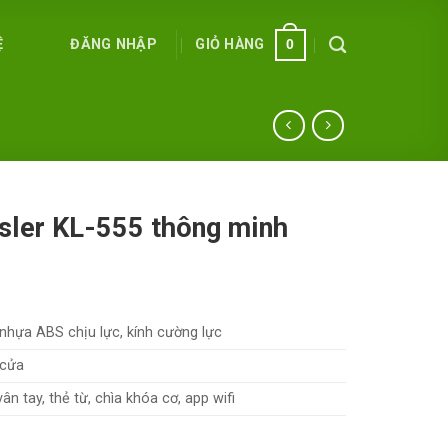
ĐĂNG NHẬP
GIỎ HÀNG
Ệ
0
ssler KL-555 thông minh
nhựa ABS chịu lực, kính cường lực
 cửa
ân tay, thẻ từ, chìa khóa cơ, app wifi