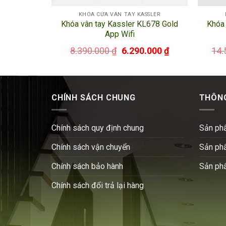
SSLER
KHÓA CỬA VÂN TAY KASSLER
-600 – App
Khóa vân tay Kassler KL678 Gold
Khóa 
huẩn Đức)
App Wifi
.000
₫
8.390.000
₫
6.290.000
₫
14.
CHÍNH SÁCH CHUNG
THÔNG
Chính sách quy định chung
Sản ph
Chính sách vận chuyển
Sản ph
Chính sách bảo hành
Sản ph
Chính sách đổi trả lại hàng