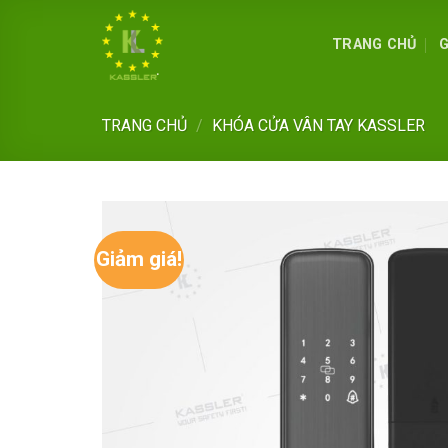
Skip
to
TRANG CHỦ
G
content
TRANG CHỦ
/
KHÓA CỬA VÂN TAY KASSLER
Giảm giá!