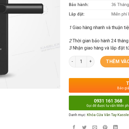
Bảo hành:
36 Tháng
Lắp đặt:
Miễn phí 
1
Giao hàng nhanh và thuận ti
2
Thời gian bảo hành 24 tháng 
3
Nhận giao hàng và lắp đặt t
Khóa vân tay Kassler KL-555 
THÊM VÀO
T
Báo giá
0931 161 368
Gọi để được tư vấn Miễn ph
Danh mục:
Khóa Cửa Vân Tay Kassle