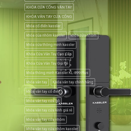
KHÓA CỬA CỔNG VÂN TAY
KHÓA VÂN TAY CỬA CỔNG
khóa cổ điển kassler
khóa của nhôm kassler
khóa cửa nhôm
khóa cửa thông minh kassler
Khóa Cửa Vân Tay Cao Cấp
Khóa Cửa Vân Tay Giá Rẻ
khóa thông minh Kassler KL-899 Plus
khóa vân tay
Khóa vân tay chính hãng
khóa vân tay cổ điển
khóa vân tay cửa gỗ
khóa vân tay cửa kính giá rẻ
khóa vân tay cửa nhôm
khóa vân tay cửa nhôm kassler