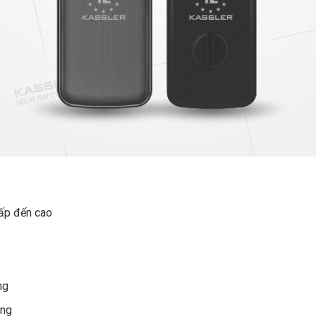
hấp đến cao
ng
ông