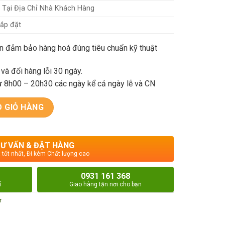
 Tại Địa Chỉ Nhà Khách Hàng
lắp đặt
ện đảm bảo hàng hoá đúng tiêu chuẩn kỹ thuật
và đổi hàng lỗi 30 ngày.
ừ 8h00 – 20h30 các ngày kể cả ngày lễ và CN
thông minh số lượng
 GIỎ HÀNG
Ư VẤN & ĐẶT HÀNG
 tốt nhất, Đi kèm Chất lượng cao
0931 161 368
í
Giao hàng tận nơi cho bạn
r