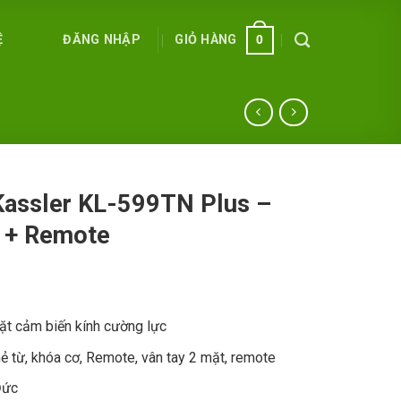
ĐĂNG NHẬP
GIỎ HÀNG
Ệ
0
assler KL-599TN Plus –
 + Remote
ặt cảm biến kính cường lực
hẻ từ, khóa cơ, Remote, vân tay 2 mặt, remote
Đức