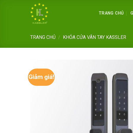
Skip
to
TRANG CHỦ
G
content
TRANG CHỦ
/
KHÓA CỬA VÂN TAY KASSLER
Giảm giá!