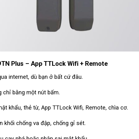
99TN Plus – App TTLock Wifi + Remote
ua internet, dù bạn ở bất cứ đâu.
 chỉ bằng một nút bấm.
t khẩu, thẻ từ, App TTLock Wifi, Remote, chìa cơ.
 khối chống va đập, chống gỉ sét.
u cạy phá hoặc nhập sai mật khẩu.