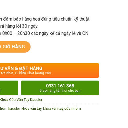
ện đảm bảo hàng hoá đúng tiêu chuẩn kỹ thuật
rả hàng lỗi 30 ngày.
ừ 8h00 – 20h30 các ngày kể cả ngày lễ và CN
9TN Plus – App TTLock Wifi + Remote số lượng
 GIỎ HÀNG
Ư VẤN & ĐẶT HÀNG
 tốt nhất, Đi kèm Chất lượng cao
0931 161 368
í
Giao hàng tận nơi cho bạn
Khóa Cửa Vân Tay Kassler
nhôm kassler
,
khóa vân tay
,
khóa vân tay cửa nhôm