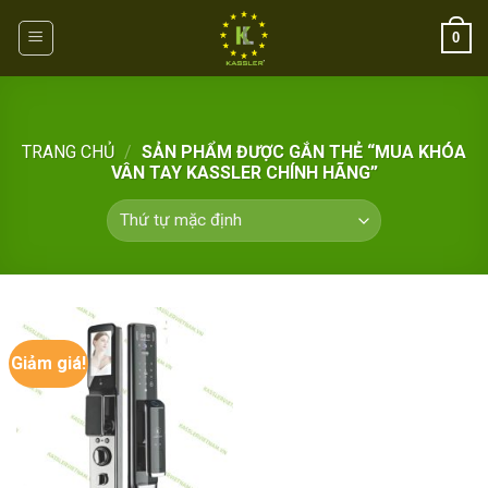
Skip
0
to
content
TRANG CHỦ
/
SẢN PHẨM ĐƯỢC GẮN THẺ “MUA KHÓA
VÂN TAY KASSLER CHÍNH HÃNG”
Giảm giá!