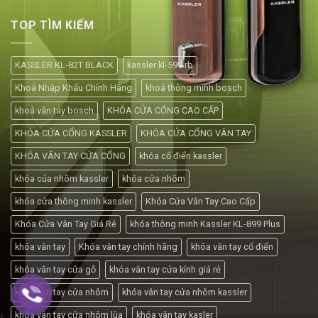
TOP TÌM KIẾM
KASSLER KL-82T BLACK
kassler kl-599 rb
Khoá Nhập Khẩu Chính Hãng
khoá thông minh bosch
khoá vân tay bosch
KHÓA CỬA CỔNG CAO CẤP
KHÓA CỬA CỔNG KASSLER
KHÓA CỬA CỔNG VÂN TAY
KHÓA VÂN TAY CỬA CỔNG
khóa cổ điển kassler
khóa của nhôm kassler
khóa cửa nhôm
khóa cửa thông minh kassler
Khóa Cửa Vân Tay Cao Cấp
Khóa Cửa Vân Tay Giá Rẻ
khóa thông minh Kassler KL-899 Plus
khóa vân tay
Khóa vân tay chính hãng
khóa vân tay cổ điển
khóa vân tay cửa gỗ
khóa vân tay cửa kính giá rẻ
khóa vân tay cửa nhôm
khóa vân tay cửa nhôm kassler
khóa vân tay cửa nhôm lùa
khóa vân tay kasler