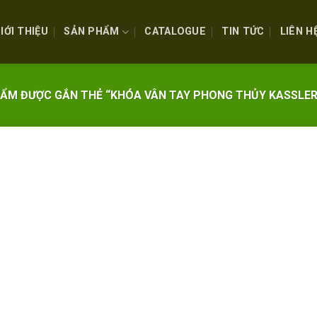
IỚI THIỆU
SẢN PHẨM
CATALOGUE
TIN TỨC
LIÊN H
ẨM ĐƯỢC GẮN THẺ “KHÓA VÂN TAY PHONG THỦY KASSLER