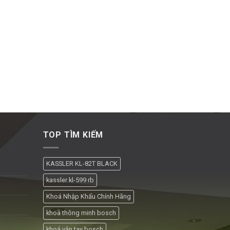
TOP TÌM KIẾM
KASSLER KL-82T BLACK
kassler kl-599 rb
Khoá Nhập Khẩu Chính Hãng
khoá thông minh bosch
khoá vân tay bosch