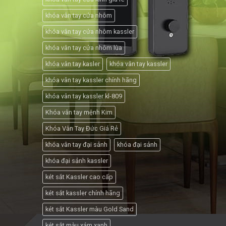
khóa vân tay cửa nhôm
khóa vân tay cửa nhôm kassler
khóa vân tay cửa nhôm lùa
khóa vân tay kasler
khóa vân tay kassler
khóa vân tay kassler chính hãng
khóa vân tay kassler kl-809
Khóa vân tay mệnh Kim
Khóa Vân Tay Đức Giá Rẻ
khóa vân tay đại sảnh
khóa đại sảnh
khóa đại sảnh kassler
két sắt Kassler cao cấp
két sắt kassler chính hãng
két sắt Kassler màu Gold Sand
két sắt màu xám xanh