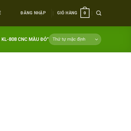
ĐĂNG NHẬP
GIỎ HÀNG
Ệ
0
 KL-808 CNC MÀU ĐỎ”