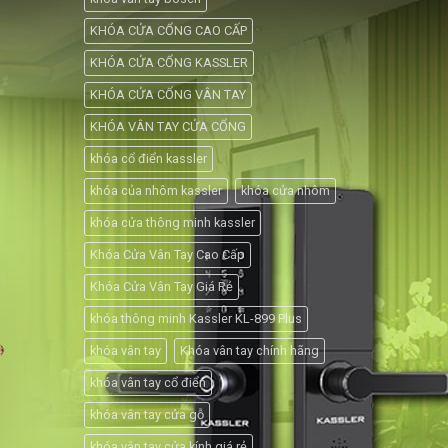
KHÓA CỬA CỔNG CAO CẤP
KHÓA CỬA CỔNG KASSLER
KHÓA CỬA CỔNG VÂN TAY
KHÓA VÂN TAY CỬA CỔNG
khóa cổ điển kassler
khóa của nhôm kassler
khóa cửa nhôm
khóa cửa thông minh kassler
Khóa Cửa Vân Tay Cao Cấp
Khóa Cửa Vân Tay Giá Rẻ
khóa thông minh Kassler KL-899 Plus
khóa vân tay
Khóa vân tay chính hãng
khóa vân tay cổ điển
khóa vân tay cửa gỗ
khóa vân tay cửa kính giá rẻ