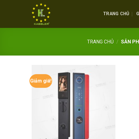
Skip
to
TRANG CHỦ
G
content
TRANG CHỦ
/
SẢN PH
Giảm giá!