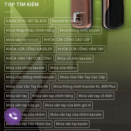
TOP TÌM KIẾM
KASSLER KL-82T BLACK
kassler kl-599 rb
Khoá Nhập Khẩu Chính Hãng
khoá thông minh bosch
khoá vân tay bosch
KHÓA CỬA CỔNG CAO CẤP
KHÓA CỬA CỔNG KASSLER
KHÓA CỬA CỔNG VÂN TAY
KHÓA VÂN TAY CỬA CỔNG
khóa cổ điển kassler
khóa của nhôm kassler
khóa cửa nhôm
khóa cửa thông minh kassler
Khóa Cửa Vân Tay Cao Cấp
Khóa Cửa Vân Tay Giá Rẻ
khóa thông minh Kassler KL-899 Plus
khóa vân tay
Khóa vân tay chính hãng
khóa vân tay cổ điển
khóa vân tay cửa gỗ
khóa vân tay cửa kính giá rẻ
khóa vân tay cửa nhôm
khóa vân tay cửa nhôm kassler
khóa vân tay cửa nhôm lùa
khóa vân tay kasler