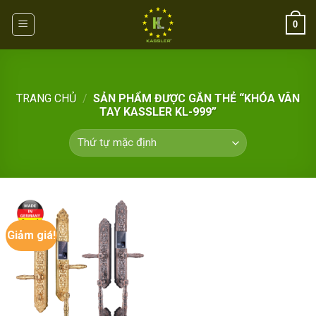
Skip
0
to
content
TRANG CHỦ
/
SẢN PHẨM ĐƯỢC GẮN THẺ “KHÓA VÂN
TAY KASSLER KL-999”
Giảm giá!