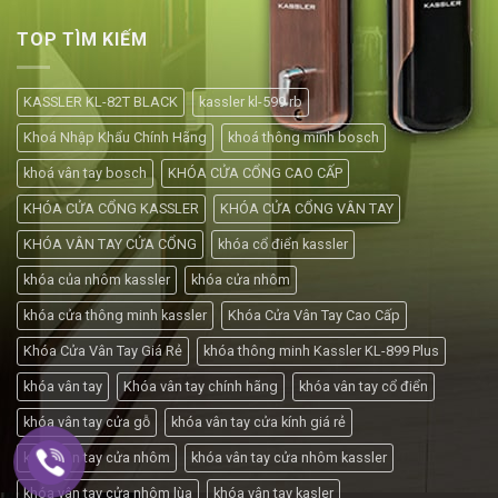
TOP TÌM KIẾM
KASSLER KL-82T BLACK
kassler kl-599 rb
Khoá Nhập Khẩu Chính Hãng
khoá thông minh bosch
khoá vân tay bosch
KHÓA CỬA CỔNG CAO CẤP
KHÓA CỬA CỔNG KASSLER
KHÓA CỬA CỔNG VÂN TAY
KHÓA VÂN TAY CỬA CỔNG
khóa cổ điển kassler
khóa của nhôm kassler
khóa cửa nhôm
khóa cửa thông minh kassler
Khóa Cửa Vân Tay Cao Cấp
Khóa Cửa Vân Tay Giá Rẻ
khóa thông minh Kassler KL-899 Plus
khóa vân tay
Khóa vân tay chính hãng
khóa vân tay cổ điển
khóa vân tay cửa gỗ
khóa vân tay cửa kính giá rẻ
khóa vân tay cửa nhôm
khóa vân tay cửa nhôm kassler
khóa vân tay cửa nhôm lùa
khóa vân tay kasler