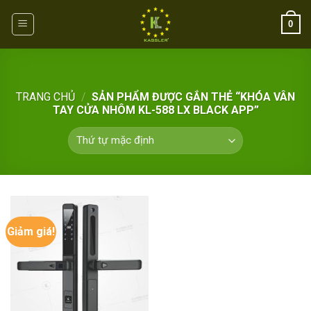
Skip
0
to
content
TRANG CHỦ
/
SẢN PHẨM ĐƯỢC GẮN THẺ “KHÓA VÂN
TAY CỬA NHÔM KL-588 LX BLACK APP”
Giảm giá!