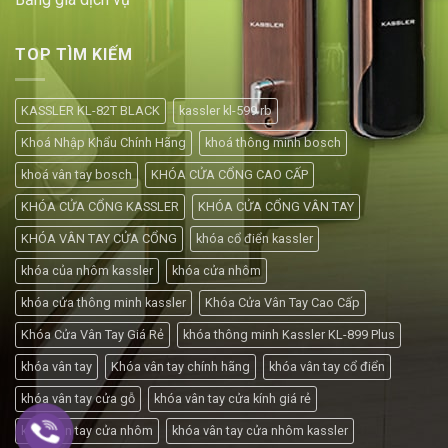
TOP TÌM KIẾM
KASSLER KL-82T BLACK
kassler kl-599 rb
Khoá Nhập Khẩu Chính Hãng
khoá thông minh bosch
khoá vân tay bosch
KHÓA CỬA CỔNG CAO CẤP
KHÓA CỬA CỔNG KASSLER
KHÓA CỬA CỔNG VÂN TAY
KHÓA VÂN TAY CỬA CỔNG
khóa cổ điển kassler
khóa của nhôm kassler
khóa cửa nhôm
khóa cửa thông minh kassler
Khóa Cửa Vân Tay Cao Cấp
Khóa Cửa Vân Tay Giá Rẻ
khóa thông minh Kassler KL-899 Plus
khóa vân tay
Khóa vân tay chính hãng
khóa vân tay cổ điển
khóa vân tay cửa gỗ
khóa vân tay cửa kính giá rẻ
khóa vân tay cửa nhôm
khóa vân tay cửa nhôm kassler