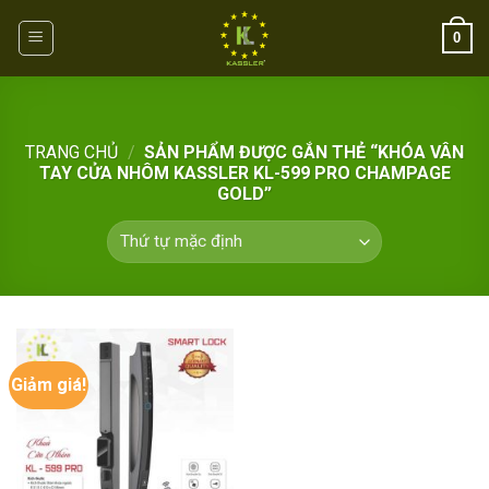
Skip
0
to
content
TRANG CHỦ
/
SẢN PHẨM ĐƯỢC GẮN THẺ “KHÓA VÂN
TAY CỬA NHÔM KASSLER KL-599 PRO CHAMPAGE
GOLD”
Giảm giá!