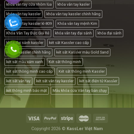
khóa vân tay cửa nhôm lùa
khóa vân tay kasler
khóa vân tay kassler
khóa vân tay kassler chính hãng
khóa vân tay kassler kl-809
Khóa vân tay mệnh Kim
Khóa Vân Tay Đức Giá Rẻ
khóa vân tay đại sảnh
khóa đại sảnh
khóa đại sảnh kassler
két sắt Kassler cao cấp
két sắt kassler chính hãng
két sắt Kassler màu Gold Sand
két sắt màu xám xanh
Két sắt thông minh
két sắt thông minh cao cấp
Két sắt thông minh Kassler
két sắt vân tay
két sắt vân tay kassler
két sắt điện tử Kassler
két thông minh bảo mật
Mẫu khóa cửa Vân tay bán chạy
Copyright 2026 ©
KassLer Việt Nam