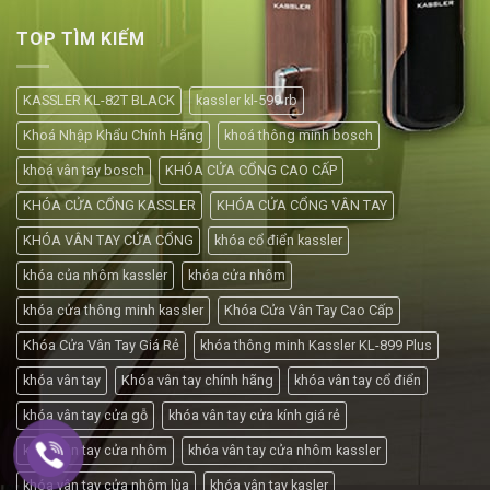
TOP TÌM KIẾM
KASSLER KL-82T BLACK
kassler kl-599 rb
Khoá Nhập Khẩu Chính Hãng
khoá thông minh bosch
khoá vân tay bosch
KHÓA CỬA CỔNG CAO CẤP
KHÓA CỬA CỔNG KASSLER
KHÓA CỬA CỔNG VÂN TAY
KHÓA VÂN TAY CỬA CỔNG
khóa cổ điển kassler
khóa của nhôm kassler
khóa cửa nhôm
khóa cửa thông minh kassler
Khóa Cửa Vân Tay Cao Cấp
Khóa Cửa Vân Tay Giá Rẻ
khóa thông minh Kassler KL-899 Plus
khóa vân tay
Khóa vân tay chính hãng
khóa vân tay cổ điển
khóa vân tay cửa gỗ
khóa vân tay cửa kính giá rẻ
khóa vân tay cửa nhôm
khóa vân tay cửa nhôm kassler
khóa vân tay cửa nhôm lùa
khóa vân tay kasler