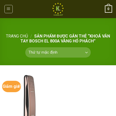
Skip
0
to
content
TRANG CHỦ
/
SẢN PHẨM ĐƯỢC GẮN THẺ “KHOÁ VÂN
TAY BOSCH EL 800A VÀNG HỔ PHÁCH”
Giảm giá!