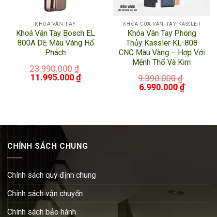
KHÓA VÂN TAY
KHÓA CỬA VÂN TAY KASSLER
Khoá Vân Tay Bosch EL
Khóa Vân Tay Phong
800A DE Màu Vàng Hổ
Thủy Kassler KL-808
Phách
CNC Màu Vàng – Hợp Với
Mệnh Thổ Và Kim
23.990.000
₫
11.995.000
₫
9.390.000
₫
6.990.000
₫
CHÍNH SÁCH CHUNG
Chính sách quy định chung
Chính sách vận chuyển
Chính sách bảo hành