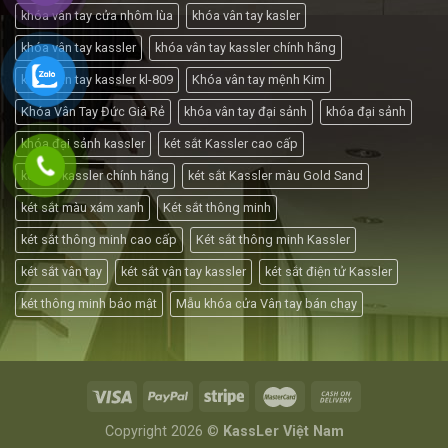
khóa vân tay cửa nhôm lùa
khóa vân tay kasler
khóa vân tay kassler
khóa vân tay kassler chính hãng
khóa vân tay kassler kl-809
Khóa vân tay mệnh Kim
Khóa Vân Tay Đức Giá Rẻ
khóa vân tay đại sảnh
khóa đại sảnh
khóa đại sảnh kassler
két sắt Kassler cao cấp
két sắt kassler chính hãng
két sắt Kassler màu Gold Sand
két sắt màu xám xanh
Két sắt thông minh
két sắt thông minh cao cấp
Két sắt thông minh Kassler
két sắt vân tay
két sắt vân tay kassler
két sắt điện tử Kassler
két thông minh bảo mật
Mẫu khóa cửa Vân tay bán chạy
Copyright 2026 ©
KassLer Việt Nam