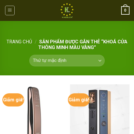
Skip
0
to
content
TRANG CHỦ
/
SẢN PHẨM ĐƯỢC GẮN THẺ “KHOÁ CỬA
THÔNG MINH MÀU VÀNG”
Giảm giá!
Giảm giá!