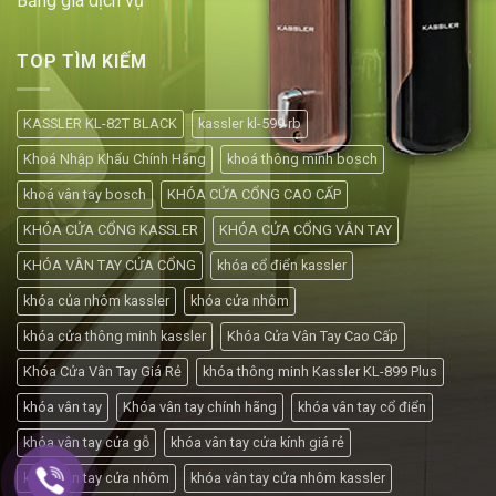
Bảng giá dịch vụ
TOP TÌM KIẾM
KASSLER KL-82T BLACK
kassler kl-599 rb
Khoá Nhập Khẩu Chính Hãng
khoá thông minh bosch
khoá vân tay bosch
KHÓA CỬA CỔNG CAO CẤP
KHÓA CỬA CỔNG KASSLER
KHÓA CỬA CỔNG VÂN TAY
KHÓA VÂN TAY CỬA CỔNG
khóa cổ điển kassler
khóa của nhôm kassler
khóa cửa nhôm
khóa cửa thông minh kassler
Khóa Cửa Vân Tay Cao Cấp
Khóa Cửa Vân Tay Giá Rẻ
khóa thông minh Kassler KL-899 Plus
khóa vân tay
Khóa vân tay chính hãng
khóa vân tay cổ điển
khóa vân tay cửa gỗ
khóa vân tay cửa kính giá rẻ
khóa vân tay cửa nhôm
khóa vân tay cửa nhôm kassler