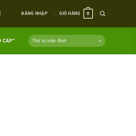
ĐĂNG NHẬP
GIỎ HÀNG
Ệ
0
O CẤP”