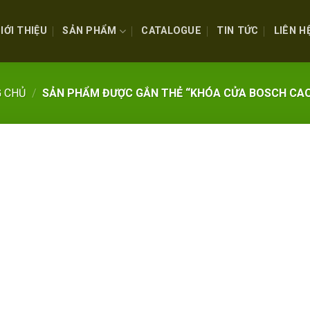
IỚI THIỆU
SẢN PHẨM
CATALOGUE
TIN TỨC
LIÊN H
 CHỦ
/
SẢN PHẨM ĐƯỢC GẮN THẺ “KHÓA CỬA BOSCH CA