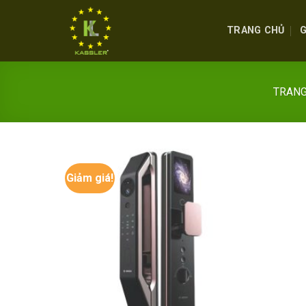
Skip
to
TRANG CHỦ
G
content
TRANG
Giảm giá!