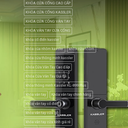
KHÓA CỬA CỔNG CAO CẤP
KHÓA CỬA CỔNG KASSLER
KHÓA CỬA CỔNG VÂN TAY
KHÓA VÂN TAY CỬA CỔNG
khóa cổ điển kassler
khóa của nhôm kassler
khóa cửa nhôm
khóa cửa thông minh kassler
Khóa Cửa Vân Tay Cao Cấp
Khóa Cửa Vân Tay Giá Rẻ
khóa thông minh Kassler KL-899 Plus
khóa vân tay
Khóa vân tay chính hãng
khóa vân tay cổ điển
khóa vân tay cửa gỗ
khóa vân tay cửa kính giá rẻ