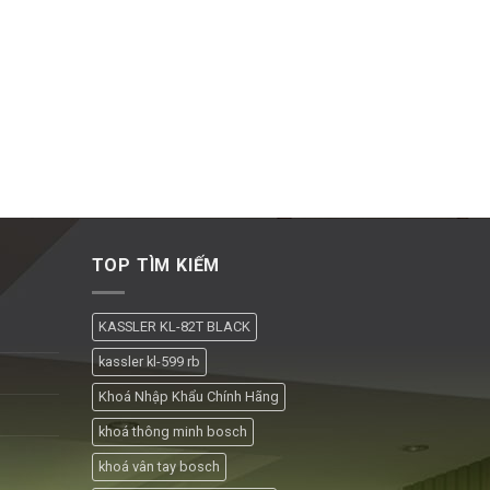
TOP TÌM KIẾM
KASSLER KL-82T BLACK
kassler kl-599 rb
Khoá Nhập Khẩu Chính Hãng
khoá thông minh bosch
khoá vân tay bosch