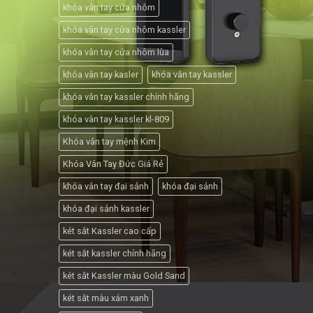
khóa vân tay cửa nhôm
khóa vân tay cửa nhôm kassler
khóa vân tay cửa nhôm lùa
khóa vân tay kasler
khóa vân tay kassler
khóa vân tay kassler chính hãng
khóa vân tay kassler kl-809
Khóa vân tay mệnh Kim
Khóa Vân Tay Đức Giá Rẻ
khóa vân tay đại sảnh
khóa đại sảnh
khóa đại sảnh kassler
két sắt Kassler cao cấp
két sắt kassler chính hãng
két sắt Kassler màu Gold Sand
két sắt màu xám xanh