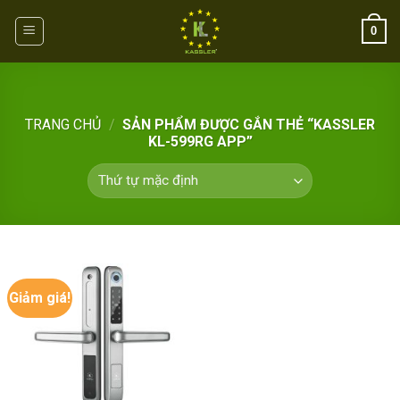
Skip
0
to
content
TRANG CHỦ
/
SẢN PHẨM ĐƯỢC GẮN THẺ “KASSLER
KL-599RG APP”
Giảm giá!