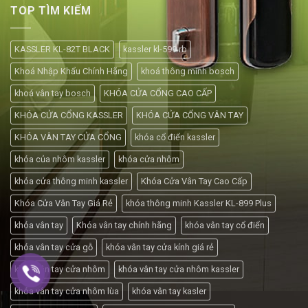
TOP TÌM KIẾM
KASSLER KL-82T BLACK
kassler kl-599 rb
Khoá Nhập Khẩu Chính Hãng
khoá thông minh bosch
khoá vân tay bosch
KHÓA CỬA CỔNG CAO CẤP
KHÓA CỬA CỔNG KASSLER
KHÓA CỬA CỔNG VÂN TAY
KHÓA VÂN TAY CỬA CỔNG
khóa cổ điển kassler
khóa của nhôm kassler
khóa cửa nhôm
khóa cửa thông minh kassler
Khóa Cửa Vân Tay Cao Cấp
Khóa Cửa Vân Tay Giá Rẻ
khóa thông minh Kassler KL-899 Plus
khóa vân tay
Khóa vân tay chính hãng
khóa vân tay cổ điển
khóa vân tay cửa gỗ
khóa vân tay cửa kính giá rẻ
khóa vân tay cửa nhôm
khóa vân tay cửa nhôm kassler
khóa vân tay cửa nhôm lùa
khóa vân tay kasler