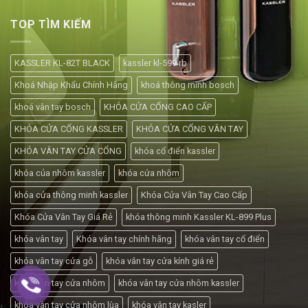
TOP TÌM KIẾM
KASSLER KL-82T BLACK
kassler kl-599 rb
Khoá Nhập Khẩu Chính Hãng
khoá thông minh bosch
khoá vân tay bosch
KHÓA CỬA CỔNG CAO CẤP
KHÓA CỬA CỔNG KASSLER
KHÓA CỬA CỔNG VÂN TAY
KHÓA VÂN TAY CỬA CỔNG
khóa cổ điển kassler
khóa của nhôm kassler
khóa cửa nhôm
khóa cửa thông minh kassler
Khóa Cửa Vân Tay Cao Cấp
Khóa Cửa Vân Tay Giá Rẻ
khóa thông minh Kassler KL-899 Plus
khóa vân tay
Khóa vân tay chính hãng
khóa vân tay cổ điển
khóa vân tay cửa gỗ
khóa vân tay cửa kính giá rẻ
khóa vân tay cửa nhôm
khóa vân tay cửa nhôm kassler
khóa vân tay cửa nhôm lùa
khóa vân tay kasler