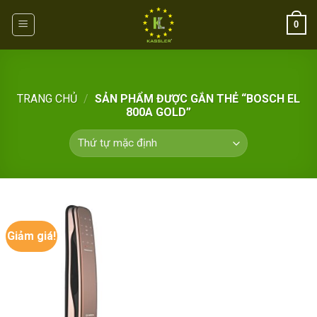
Skip
0
to
content
TRANG CHỦ
/
SẢN PHẨM ĐƯỢC GẮN THẺ “BOSCH EL
800A GOLD”
Giảm giá!