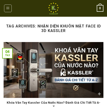
Skip
0
to
content
TAG ARCHIVES:
NHẬN DIỆN KHUÔN MẶT FACE ID
3D KASSLER
04
Th3
Khóa Vân Tay Kassler Của Nước Nào? Đánh Giá Chi Tiết Từ A-
Z