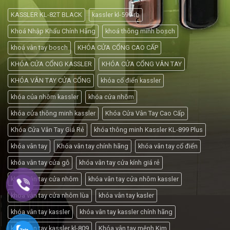
KASSLER KL-82T BLACK
kassler kl-599 rb
Khoá Nhập Khẩu Chính Hãng
khoá thông minh bosch
khoá vân tay bosch
KHÓA CỬA CỔNG CAO CẤP
KHÓA CỬA CỔNG KASSLER
KHÓA CỬA CỔNG VÂN TAY
KHÓA VÂN TAY CỬA CỔNG
khóa cổ điển kassler
khóa của nhôm kassler
khóa cửa nhôm
khóa cửa thông minh kassler
Khóa Cửa Vân Tay Cao Cấp
Khóa Cửa Vân Tay Giá Rẻ
khóa thông minh Kassler KL-899 Plus
khóa vân tay
Khóa vân tay chính hãng
khóa vân tay cổ điển
khóa vân tay cửa gỗ
khóa vân tay cửa kính giá rẻ
khóa vân tay cửa nhôm
khóa vân tay cửa nhôm kassler
khóa vân tay cửa nhôm lùa
khóa vân tay kasler
khóa vân tay kassler
khóa vân tay kassler chính hãng
khóa vân tay kassler kl-809
Khóa vân tay mệnh Kim