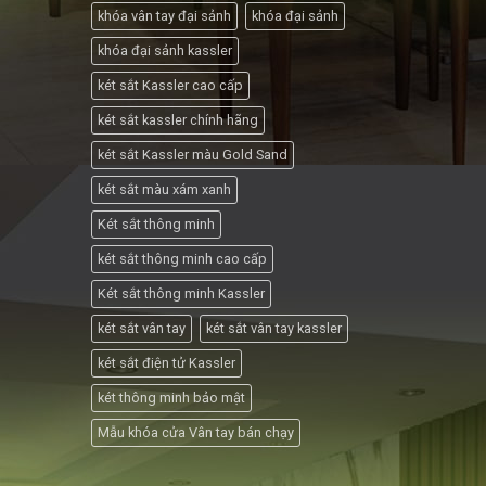
khóa vân tay đại sảnh
khóa đại sảnh
khóa đại sảnh kassler
két sắt Kassler cao cấp
két sắt kassler chính hãng
két sắt Kassler màu Gold Sand
két sắt màu xám xanh
Két sắt thông minh
két sắt thông minh cao cấp
Két sắt thông minh Kassler
két sắt vân tay
két sắt vân tay kassler
két sắt điện tử Kassler
két thông minh bảo mật
Mẫu khóa cửa Vân tay bán chạy