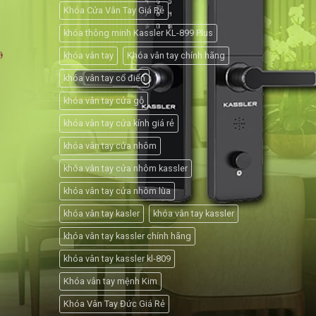
Khóa Cửa Vân Tay Giá Rẻ
khóa thông minh Kassler KL-899 Plus
khóa vân tay
Khóa vân tay chính hãng
khóa vân tay cổ điển
khóa vân tay cửa gỗ
khóa vân tay cửa kính giá rẻ
khóa vân tay cửa nhôm
khóa vân tay cửa nhôm kassler
khóa vân tay cửa nhôm lùa
khóa vân tay kasler
khóa vân tay kassler
khóa vân tay kassler chính hãng
khóa vân tay kassler kl-809
Khóa vân tay mệnh Kim
Khóa Vân Tay Đức Giá Rẻ