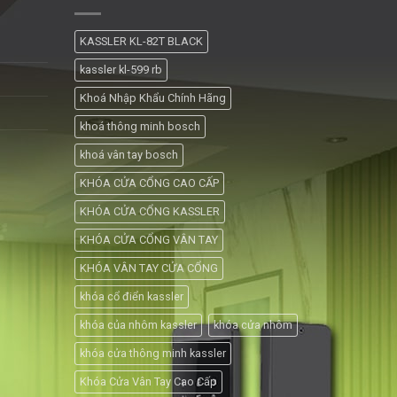
KASSLER KL-82T BLACK
kassler kl-599 rb
Khoá Nhập Khẩu Chính Hãng
khoá thông minh bosch
khoá vân tay bosch
KHÓA CỬA CỔNG CAO CẤP
KHÓA CỬA CỔNG KASSLER
KHÓA CỬA CỔNG VÂN TAY
KHÓA VÂN TAY CỬA CỔNG
khóa cổ điển kassler
khóa của nhôm kassler
khóa cửa nhôm
khóa cửa thông minh kassler
Khóa Cửa Vân Tay Cao Cấp