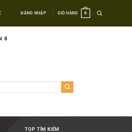
ĐĂNG NHẬP
GIỎ HÀNG
Ệ
0
N 8
TOP TÌM KIẾM