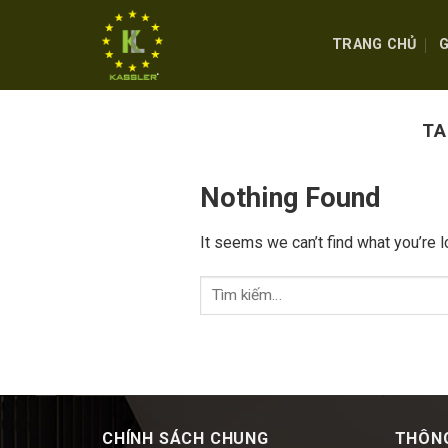
Skip
to
TRANG CHỦ
G
content
TA
Nothing Found
It seems we can’t find what you’re l
CHÍNH SÁCH CHUNG
THÔNG